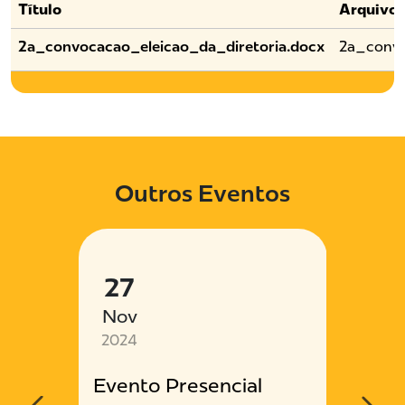
Título
Arquivo
2a_convocacao_eleicao_da_diretoria.docx
2a_convo
Outros Eventos
27
13
Nov
Jun
2024
2024
Evento Presencial
Poss