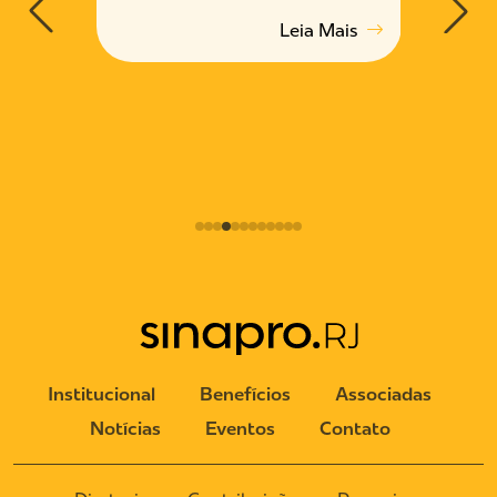
Chac
Mais
Leia Mais
Institucional
Benefícios
Associadas
Notícias
Eventos
Contato