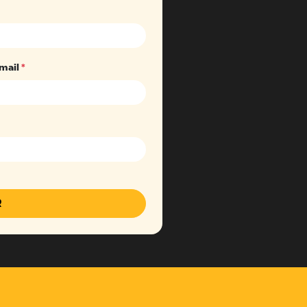
mail
*
R