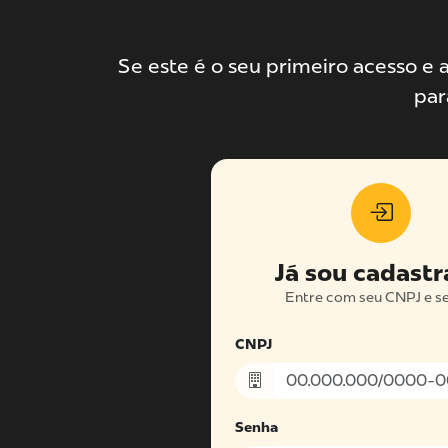
Se este é o seu primeiro acesso e a
par
Já sou cadast
Entre com seu CNPJ e s
CNPJ
Senha