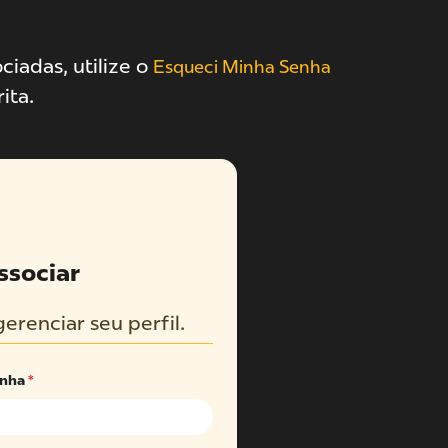
ciadas, utilize o
Esqueci Minha Senha
ita.
ssociar
gerenciar seu perfil.
enha
*