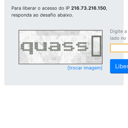
Para liberar o acesso
do IP
216.73.216.150
,
responda ao desafio abaixo.
Digite 
lado no
[trocar imagem]