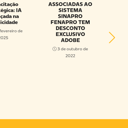
citação
ASSOCIADAS AO
Ass
égica: IA
SISTEMA
d
çada na
SINAPRO
I
icidade
FENAPRO TEM
abe
DESCONTO
fevereiro de
EXCLUSIVO
Fo
2025
ADOBE
P
3 de outubro de
Inst
2022
18 