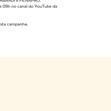
AP, ABRADi e FENAPRO.
às 09h no canal do YouTube da
esta campanha.