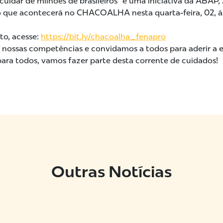
cuidar de milhões de brasileiros” é uma iniciativa da AB
to que acontecerá no CHACOALHA nesta quarta-feira, 02, 
o, acesse:
https://bit.ly/chacoalha_fenapro
 nossas competências e convidamos a todos para aderir a 
ra todos, vamos fazer parte desta corrente de cuidados!
Outras Notícias