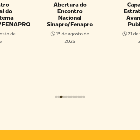
tro
Abertura do
Capa
al do
Encontro
Estrat
stema
Nacional
Avan
/FENAPRO
Sinapro/Fenapro
Publ
osto de
13 de agosto de
21 de 
5
2025