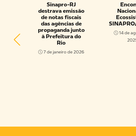
A –
Sinapro-RJ
Encon
S 9H
destrava emissão
Nacion
A E
de notas fiscais
Ecossi
CE –
das agências de
SINAPRO
O
propaganda junto
14 de ag
EL
à Prefeitura do
202
Rio
 E
7 de janeiro de 2026
AS
o de