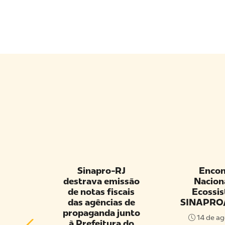
A –
Sinapro-RJ
Encon
S 9H
destrava emissão
Nacion
A E
de notas fiscais
Ecossi
CE –
das agências de
SINAPRO
O
propaganda junto
14 de ag
EL
à Prefeitura do