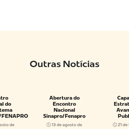
Outras Notícias
tro
Abertura do
Capa
al do
Encontro
Estrat
stema
Nacional
Avan
/FENAPRO
Sinapro/Fenapro
Publ
osto de
13 de agosto de
21 de 