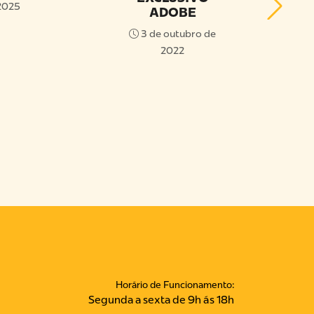
2025
ADOBE
P
3 de outubro de
Inst
2022
18 
Horário de Funcionamento:
Segunda a sexta de 9h ás 18h