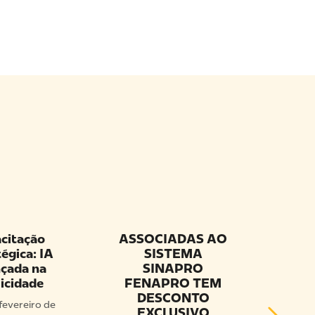
citação
ASSOCIADAS AO
Ass
égica: IA
SISTEMA
d
çada na
SINAPRO
I
icidade
FENAPRO TEM
abe
DESCONTO
fevereiro de
EXCLUSIVO
Fo