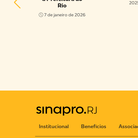
202
Rio
 E
7 de janeiro de 2026
AS
o de
Institucional
Benefícios
Associa