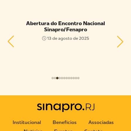
 do
Abertura do Encontro Nacional
Capac
Sinapro/Fenapro
Ava
RO
13 de agosto de 2025
25
Institucional
Benefícios
Associadas