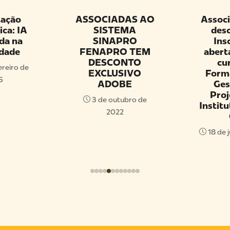
ASSOCIADAS AO
Associadas 
A
SISTEMA
desconto 
SINAPRO
Inscriçõe
FENAPRO TEM
abertas par
DESCONTO
curso de
e
EXCLUSIVO
Formação 
ADOBE
Gestão d
Projetos 
3 de outubro de
Instituto Me
2022
GP
18 de julho de