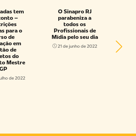
tem
O Sinapro RJ
O Sist
–
parabeniza a
Sinapro/F
s
todos os
parabeni
a o
Profissionais de
todos
Mídia pelo seu dia
publicitár
em
são a b
21 de junho de 2022
e
criativa d
do
setor
stre
1 de fever
2022
 2022