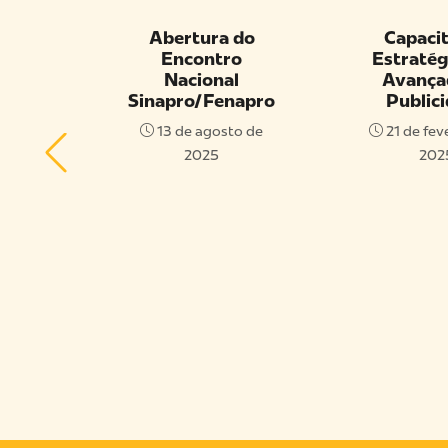
Abertura do
Capacitação
Encontro
Estratégica: I
Nacional
Avançada na
RO
Sinapro/Fenapro
Publicidade
13 de agosto de
21 de fevereiro d
2025
2025