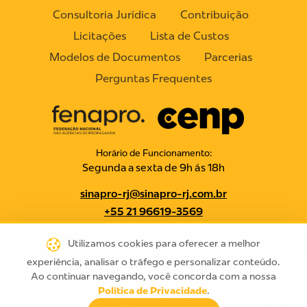
Consultoria Jurídica
Contribuição
Licitações
Lista de Custos
Modelos de Documentos
Parcerias
Perguntas Frequentes
Horário de Funcionamento:
Segunda a sexta de 9h ás 18h
sinapro-rj@sinapro-rj.com.br
+55 21 96619-3569
Utilizamos cookies para oferecer a melhor
experiência, analisar o tráfego e personalizar conteúdo.
Ao continuar navegando, você concorda com a nossa
.
Política de Privacidade
2026 © Copyright - Todos os direitos reservados |