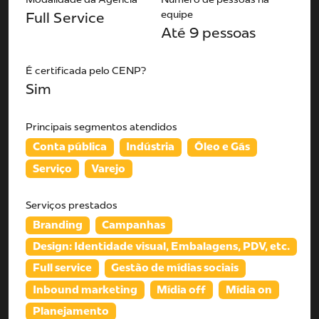
equipe
Full Service
Até 9 pessoas
É certificada pelo CENP?
Sim
Principais segmentos atendidos
Conta pública
Indústria
Óleo e Gás
Serviço
Varejo
Serviços prestados
Branding
Campanhas
Design: Identidade visual, Embalagens, PDV, etc.
Full service
Gestão de mídias sociais
Inbound marketing
Mídia off
Mídia on
Planejamento