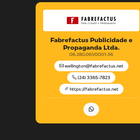
Fabrefactus Publicidade e
Propaganda Ltda.
06.280.061/0001-36
wellington@fabrefactus.net
(24) 3365-7823
https://fabrefactus.net