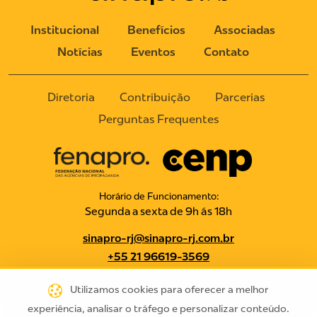
Institucional
Benefícios
Associadas
Notícias
Eventos
Contato
Diretoria
Contribuição
Parcerias
Perguntas Frequentes
Horário de Funcionamento:
Segunda a sexta de 9h ás 18h
sinapro-rj@sinapro-rj.com.br
+55 21 96619-3569
Utilizamos cookies para oferecer a melhor
experiência, analisar o tráfego e personalizar conteúdo.