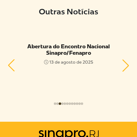
Outras Notícias
 do
Abertura do Encontro Nacional
Capac
Sinapro/Fenapro
Ava
RO
13 de agosto de 2025
25