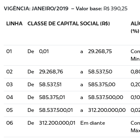
VIGÊNCIA: JANEIRO/2019 – Valor base:
R$ 390,25
LINHA
CLASSE DE CAPITAL SOCIAL (R$)
AL
(%)
01
De
0,01
a
29.268,75
Con
Mín
02
De
29.268,76
a
58.537,50
0,8
03
De
58.537,51
a
585.375,00
0,2
04
De
585.375,01
a
58.537.500,00
0,10
05
De
58.537.500,01
a
312.200.000,00
0,0
06
De
312.200.000,01
Em diante
Con
Má