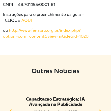
CNPJ – 48.701.155/0001-81
Instruções para o preenchimento da guia –
CLIQUE
AQUI
ou
http://www.fenapro.org.br/index.php?
option=com_content&view=article&id=1020
Outras Notícias
acional
Capacitação Estratégica: IA
ASSO
o
Avançada na Publicidade
SIN
DE