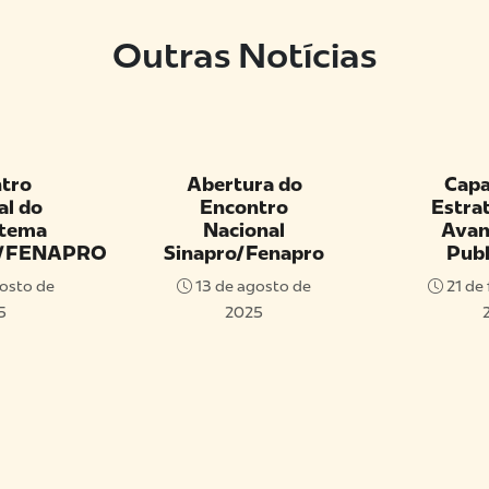
Outras Notícias
ura do
Capacitação
ASSO
ntro
Estratégica: IA
S
onal
Avançada na
SI
/Fenapro
Publicidade
FENA
DE
gosto de
21 de fevereiro de
EX
25
2025
A
3 de