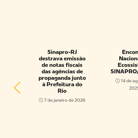
-RJ
Encontro
Abert
missão
Nacional do
Enco
scais
Ecossistema
Naci
as de
SINAPRO/FENAPRO
Sinapro
 junto
14 de agosto de
13 de a
ra do
2025
20
 de 2026